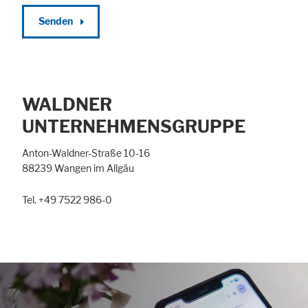
Senden
WALDNER
UNTERNEHMENSGRUPPE
Anton-Waldner-Straße 10-16
88239 Wangen im Allgäu
Alle akzeptieren
Speichern
Ablehnen
Tel. +49 7522 986-0
Impressum
Datenschutz