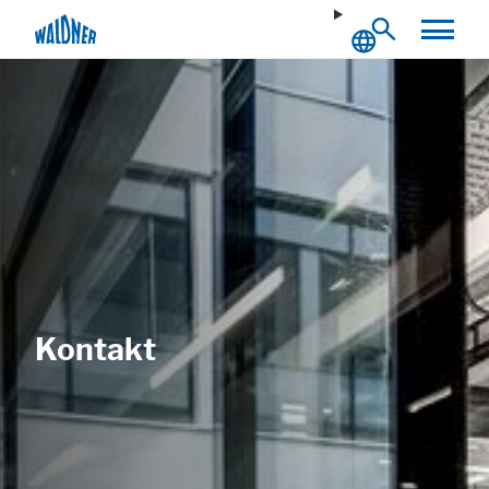
Notwendig
Diese Cookies ermöglichen grundlegende Funktionen und sind für die
einwandfreie Funktion der Website erforderlich.
Cookie Informationen anzeigen
Kontakt
Externe Inhalte
Beinhaltet Ressourcen, welche externe Inhalte auf der Website zur
Verfügung stellen. Wie zum Beispiel YouTube, Instagram oder ähnliche
Anbieter.