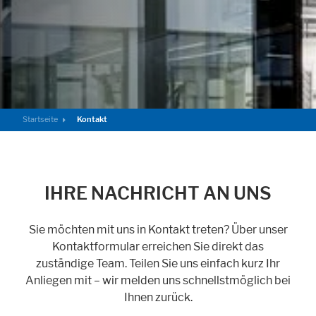
Cookie Informationen anzeigen
Marketing und Statistik
Statistik Cookies erfassen Informationen anonym. Diese Informationen
helfen uns zu verstehen, wie unsere Besucher unsere Website nutzen.
Startseite
Kontakt
Cookie Informationen anzeigen
IHRE NACHRICHT AN UNS
Sie möchten mit uns in Kontakt treten? Über unser
Kontaktformular erreichen Sie direkt das
zuständige Team. Teilen Sie uns einfach kurz Ihr
Anliegen mit – wir melden uns schnellstmöglich bei
Ihnen zurück.