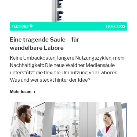
Cookie Informationen anzeigen
FLEXIBILITÄT
18.07.2022
Marketing und Statistik
Eine tragende Säule – für
wandelbare Labore
Statistik Cookies erfassen Informationen anonym. Diese Informationen
helfen uns zu verstehen, wie unsere Besucher unsere Website nutzen.
Keine Umbaukosten, längere Nutzungszyklen, mehr
Cookie Informationen anzeigen
Nachhaltigkeit: Die neue Waldner Mediensäule
unterstützt die flexible Umnutzung von Laboren.
Was und wer steckt hinter der Idee?
Mehr lesen