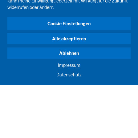
kann meine Einwilligung jederzeit mit Wirkung für die Zukunft
widerrufen oder ändern.
Cookie Einstellungen
Alle akzeptieren
Ablehnen
Impressum
Datenschutz
ANTRIEB MENSCH. SEIT 1908.
Menschliche Anforderungen treiben unser Handeln an. Für
und mit unseren Kunden entwickeln und produzieren wir
Abfüllanlagen, Prozessanlagen, Labore und Lernräume als