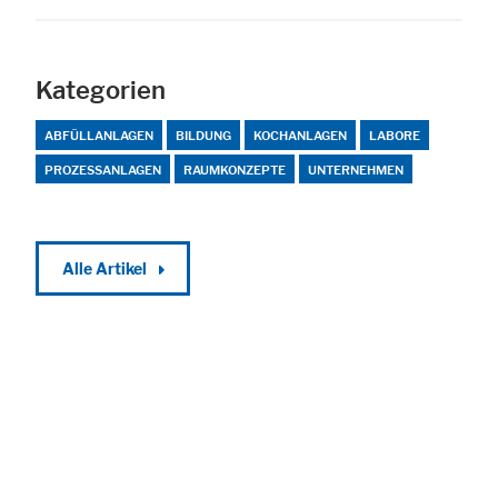
Kategorien
ABFÜLLANLAGEN
BILDUNG
KOCHANLAGEN
LABORE
PROZESSANLAGEN
RAUMKONZEPTE
UNTERNEHMEN
Alle Artikel
Alle akzeptieren
Speichern
Ablehnen
Impressum
Datenschutz