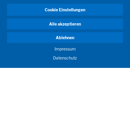
Cookie Einstellungen
Alle akzeptieren
Ablehnen
Impressum
DAS KÖNNTE SIE AUCH
Datenschutz
INTERESSIEREN
Abfüllanlage Lebensmittel
Abfüllmaschine Dosen
Kochanlagen
Schulungen
Service