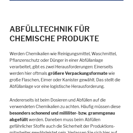
ABFÜLLTECHNIK FÜR
CHEMISCHE PRODUKTE
Werden Chemikalien wie Reinigungsmittel, Waschmittel,
Pflanzen­schutz oder Dünger in einer Abfüllanlage
verarbeitet, gibt es zwei Herausforderungen: Einerseits
werden hier oftmals
größere Verpa­ckungs­formate
wie
große Flaschen, Eimer oder Kanister gewählt. Das stellt die
Abfüllanlage vor eine logistische Herausforderung.
Andererseits ist beim Dosieren und Abfüllen auf die
verwendeten Chemikalien zu achten. Häufig müssen diese
besonders schonend und milliliter- bzw. grammgenau
Alle akzeptieren
Speichern
Ablehnen
abgefüllt
werden. Daneben muss beim Abfüllen
gefährlicher Stoffe auch die Sicherheit der Produktions­
Impressum
Datenschutz
mitarbeiter gewährleistet sein. Verlassen Sie sich hier auf