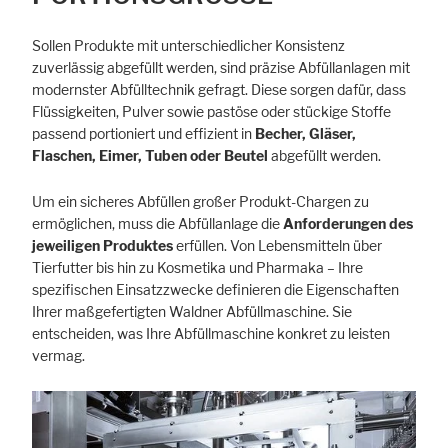
Cookie Informationen anzeigen
Sollen Produkte mit unterschiedlicher Konsistenz
zuverlässig abgefüllt werden, sind präzise Abfüllanlagen mit
modernster Abfülltechnik gefragt. Diese sorgen dafür, dass
Flüssigkeiten, Pulver sowie pastöse oder stückige Stoffe
Marketing und Statistik
passend portioniert und effizient in
Becher, Gläser,
Statistik Cookies erfassen Informationen anonym. Diese Informationen
Flaschen, Eimer, Tuben oder Beutel
abgefüllt werden.
helfen uns zu verstehen, wie unsere Besucher unsere Website nutzen.
Um ein sicheres Abfüllen großer Produkt-Chargen zu
Cookie Informationen anzeigen
ermöglichen, muss die Abfüllanlage die
Anforderungen des
jeweiligen Produktes
erfüllen. Von Lebensmitteln über
Tierfutter bis hin zu Kosmetika und Pharmaka – Ihre
spezifischen Einsatzzwecke definieren die Eigen­schaften
Ihrer maßgefertigten Waldner Abfüllmaschine. Sie
entscheiden, was Ihre Abfüllmaschine konkret zu leisten
vermag.