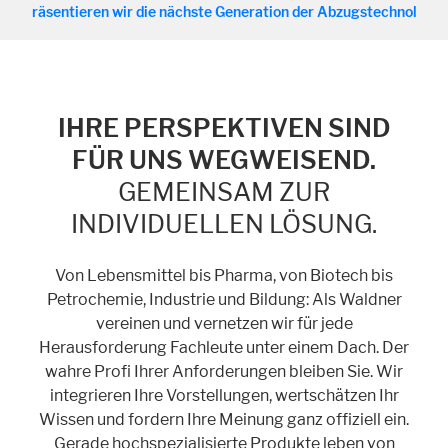
entieren wir die nächste Generation der Abzugstechnologie. Zum St
Cookie Informationen anzeigen
IHRE PERSPEKTIVEN SIND
Marketing und Statistik
FÜR UNS WEGWEISEND.
Statistik Cookies erfassen Informationen anonym. Diese Informationen
helfen uns zu verstehen, wie unsere Besucher unsere Website nutzen.
GEMEINSAM ZUR
Cookie Informationen anzeigen
INDIVIDUELLEN LÖSUNG.
Von Lebensmittel bis Pharma, von Biotech bis
Petrochemie, Industrie und Bildung: Als Waldner
vereinen und vernetzen wir für jede
Herausforderung Fachleute unter einem Dach. Der
wahre Profi Ihrer Anforderungen bleiben Sie. Wir
integrieren Ihre Vorstellungen, wertschätzen Ihr
Wissen und fordern Ihre Meinung ganz offiziell ein.
Gerade hochspezialisierte Produkte leben von