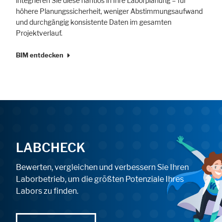
integrieren Sie diese nahtlos in Ihre Laborplanung – für
höhere Planungssicherheit, weniger Abstimmungsaufwand
und durchgängig konsistente Daten im gesamten
Projektverlauf.
BIM entdecken
Alle akzeptieren
Speichern
Ablehnen
Impressum
Datenschutz
LABCHECK
Bewerten, vergleichen und verbessern Sie Ihren
Laborbetrieb, um die größten Potenziale Ihres
Labors zu finden.