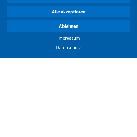
Alle akzeptieren
Ablehnen
Impressum
Datenschutz
ANTRIEB MENSCH. SEIT 1908.
Menschliche Anforderungen treiben unser Handeln an. Für
und mit unseren Kunden entwickeln und produzieren wir
Abfüllanlagen, Prozessanlagen, Labore und Lernräume als
individuelle Lösungen. Innovativ und weltweit. Um
gemeinsam Menschenmögliches für Ernährung, Gesundheit
und Bildung zu erreichen.