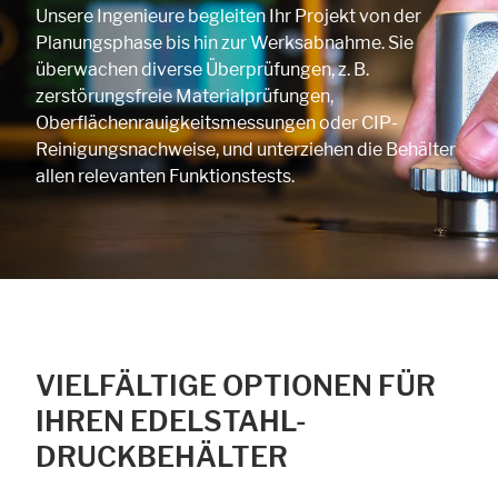
Unsere Ingenieure begleiten Ihr Projekt von der
Planungsphase bis hin zur Werksabnahme. Sie
überwachen diverse Überprüfungen, z. B.
zerstörungsfreie Materialprüfungen,
Oberflächenrauigkeitsmessungen oder CIP-
Reinigungsnachweise, und unterziehen die Behälter
allen relevanten Funktionstests.
VIELFÄLTIGE OPTIONEN FÜR
IHREN EDELSTAHL-
DRUCKBEHÄLTER