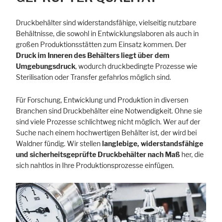
Cookie Informationen anzeigen
Druckbehälter sind widerstandsfähige, vielseitig nutzbare
Behältnisse, die sowohl in Entwicklungslaboren als auch in
großen Produktions­stätten zum Einsatz kommen. Der
Druck im Inneren des Behälters liegt über dem
Marketing und Statistik
Umgebungsdruck
, wodurch druckbedingte Prozesse wie
Statistik Cookies erfassen Informationen anonym. Diese Informationen
Sterilisation oder Transfer gefahrlos möglich sind.
helfen uns zu verstehen, wie unsere Besucher unsere Website nutzen.
Für Forschung, Entwicklung und Produktion in diversen
Cookie Informationen anzeigen
Branchen sind Druckbehälter eine Notwendigkeit. Ohne sie
sind viele Prozesse schlichtweg nicht möglich. Wer auf der
Suche nach einem hochwertigen Behälter ist, der wird bei
Waldner fündig. Wir stellen
langlebige, widerstandsfähige
und sicherheitsgeprüfte Druckbehälter nach Maß
her, die
sich nahtlos in Ihre Produktionsprozesse einfügen.