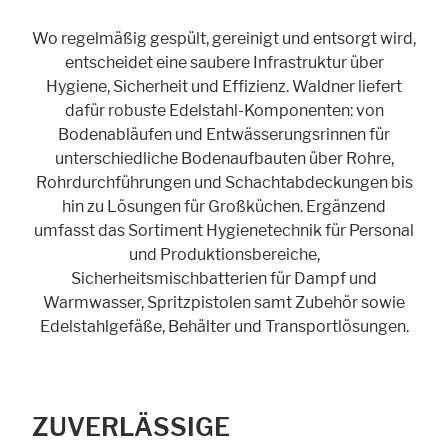
Cookie Informationen anzeigen
Wo regelmäßig gespült, gereinigt und entsorgt wird,
entscheidet eine saubere Infrastruktur über
Hygiene, Sicherheit und Effizienz. Waldner liefert
dafür robuste Edelstahl-Komponenten: von
Marketing und Statistik
Bodenabläufen und Entwässerungsrinnen für
Statistik Cookies erfassen Informationen anonym. Diese Informationen
unterschiedliche Bodenaufbauten über Rohre,
helfen uns zu verstehen, wie unsere Besucher unsere Website nutzen.
Rohrdurchführungen und Schachtabdeckungen bis
hin zu Lösungen für Großküchen. Ergänzend
Cookie Informationen anzeigen
umfasst das Sortiment Hygienetechnik für Personal
und Produktionsbereiche,
Sicherheitsmischbatterien für Dampf und
Warmwasser, Spritzpistolen samt Zubehör sowie
Edelstahlgefäße, Behälter und Transportlösungen.
ZUVERLÄSSIGE