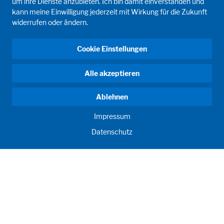
um ihre Dienste anzubieten. Ich bin damit einverstanden und
kann meine Einwilligung jederzeit mit Wirkung für die Zukunft
widerrufen oder ändern.
Cookie Einstellungen
Alle akzeptieren
Ablehnen
Impressum
Datenschutz
ANTRIEB MENSCH. SEIT 1908.
Menschliche Anforderungen treiben unser Handeln an. Für
und mit unseren Kunden entwickeln und produzieren wir