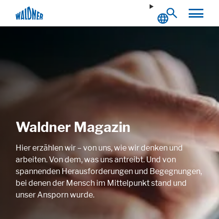
Notwendig
Diese Cookies ermöglichen grundlegende Funktionen und sind für die
einwandfreie Funktion der Website erforderlich.
Waldner Magazin
Cookie Informationen anzeigen
Hier erzählen wir – von uns, wie wir denken und
arbeiten. Von dem, was uns antreibt. Und von
spannenden Herausforderungen und Begegnungen,
Externe Inhalte
bei denen der Mensch im Mittelpunkt stand und
Beinhaltet Ressourcen, welche externe Inhalte auf der Website zur
unser Ansporn wurde.
Verfügung stellen. Wie zum Beispiel YouTube, Instagram oder ähnliche
Anbieter.