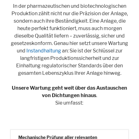
Cookie Informationen anzeigen
In der pharmazeutischen und biotechnologischen
Produktion zählt nicht nur die Präzision der Anlage,
sondern auch ihre Beständigkeit. Eine Anlage, die
heute perfekt funktioniert, muss auch morgen
dieselbe Qualität liefern – zuverlässig, sicher und
Marketing und Statistik
gesetzeskonform. Genau hier setzt unsere Wartung
Statistik Cookies erfassen Informationen anonym. Diese Informationen
und
Instandhaltung
an: Sie ist der Schlüssel zur
helfen uns zu verstehen, wie unsere Besucher unsere Website nutzen.
langfristigen Produktionssicherheit und zur
Cookie Informationen anzeigen
Einhaltung regulatorischer Standards über den
gesamten Lebenszyklus Ihrer Anlage hinweg.
Unsere Wartung geht weit über das Austauschen
von Dichtungen hinaus
.
Sie umfasst:
Mechanische Prüfung aller relevanten