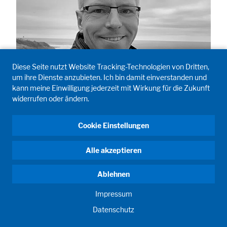
Diese Seite nutzt Website Tracking-Technologien von Dritten,
um ihre Dienste anzubieten. Ich bin damit einverstanden und
kann meine Einwilligung jederzeit mit Wirkung für die Zukunft
widerrufen oder ändern.
Andreas Traube
Head of Laboratory Automation Department at Fraunhofer
IPA | Enthusiastic realizing the next generation Lab
Cookie Einstellungen
Automation by Linking Processes, Technology and
Digitalization.
Alle akzeptieren
Ablehnen
Impressum
Datenschutz