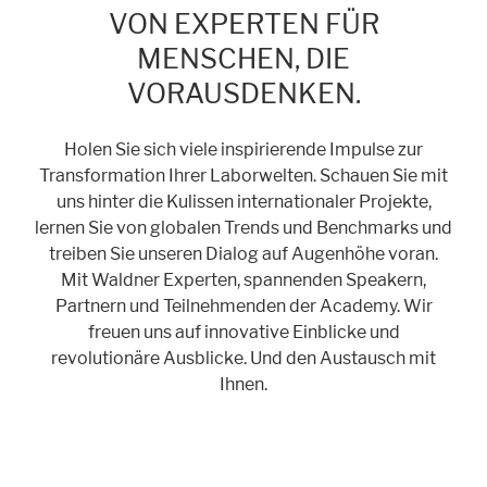
VON EXPERTEN FÜR
Cookie Informationen anzeigen
MENSCHEN, DIE
VORAUSDENKEN.
Marketing und Statistik
Holen Sie sich viele inspirierende Impulse zur
Statistik Cookies erfassen Informationen anonym. Diese Informationen
Transformation Ihrer Laborwelten. Schauen Sie mit
helfen uns zu verstehen, wie unsere Besucher unsere Website nutzen.
uns hinter die Kulissen internationaler Projekte,
Cookie Informationen anzeigen
lernen Sie von globalen Trends und Benchmarks und
treiben Sie unseren Dialog auf Augenhöhe voran.
Mit Waldner Experten, spannenden Speakern,
Partnern und Teilnehmenden der Academy. Wir
freuen uns auf innovative Einblicke und
revolutionäre Ausblicke. Und den Austausch mit
Ihnen.