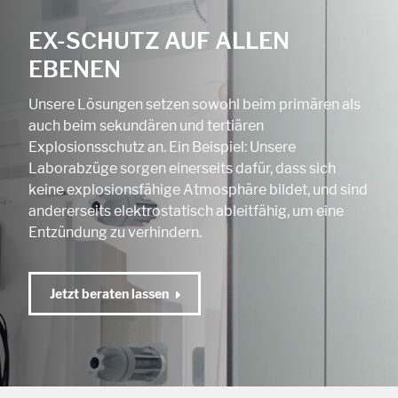
EX-SCHUTZ AUF ALLEN
EBENEN
Unsere Lösungen setzen sowohl beim primären als
auch beim sekundären und tertiären
Explosionsschutz an. Ein Beispiel: Unsere
Laborabzüge sorgen einerseits dafür, dass sich
keine explosionsfähige Atmosphäre bildet, und sind
andererseits elektrostatisch ableitfähig, um eine
Entzündung zu verhindern.
Jetzt beraten lassen