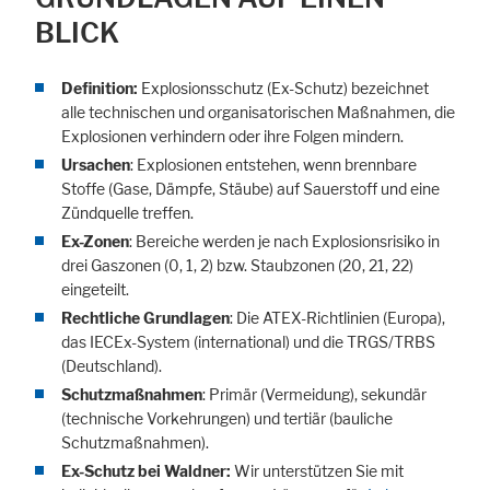
Cookie Informationen anzeigen
BLICK
Definition:
Explosionsschutz (Ex-Schutz) bezeichnet
alle technischen und organisatorischen Maßnahmen, die
Explosionen verhindern oder ihre Folgen mindern.
Marketing und Statistik
Ursachen
: Explosionen entstehen, wenn brennbare
Statistik Cookies erfassen Informationen anonym. Diese Informationen
helfen uns zu verstehen, wie unsere Besucher unsere Website nutzen.
Stoffe (Gase, Dämpfe, Stäube) auf Sauerstoff und eine
Zündquelle treffen.
Cookie Informationen anzeigen
Ex-Zonen
: Bereiche werden je nach Explosionsrisiko in
drei Gaszonen (0, 1, 2) bzw. Staubzonen (20, 21, 22)
eingeteilt.
Rechtliche Grundlagen
: Die ATEX-Richtlinien (Europa),
das IECEx-System (international) und die TRGS/TRBS
(Deutschland).
Schutzmaßnahmen
: Primär (Vermeidung), sekundär
(technische Vorkehrungen) und tertiär (bauliche
Schutzmaßnahmen).
Ex-Schutz bei Waldner:
Wir unterstützen Sie mit