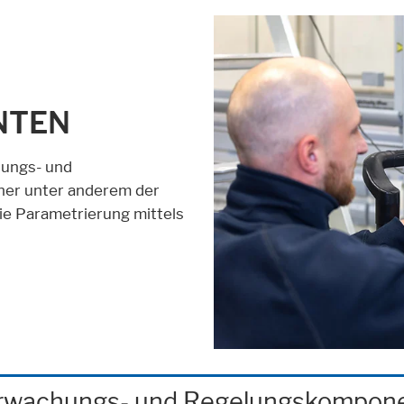
NTEN
hnen
hungs- und
er unter anderem der
die Parametrierung mittels
berwachungs- und Regelungskompon