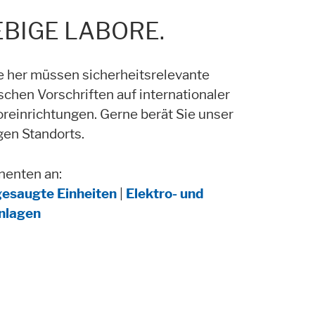
BIGE LABORE.
ich.
ite her müssen sicherheitsrelevante
chen Vorschriften auf internationaler
reinrichtungen. Gerne berät Sie unser
en Standorts.
nenten an:
esaugte Einheiten
|
Elektro- und
nstagram oder ähnliche Anbieter.
nlagen