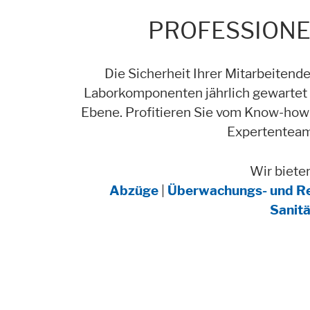
PROFESSIONE
Notwendig
Diese Cookies ermöglichen grundlegende Fu
Die Sicherheit Ihrer Mitarbeitende
Cookie Informationen anzeigen
Laborkomponenten jährlich gewartet w
Ebene. Profitieren Sie vom Know-how 
Expertenteam
Wir biete
Externe Inhalte
Abzüge
|
Überwachungs- und R
Beinhaltet Ressourcen, welche externe Inh
Sanit
Cookie Informationen anzeigen