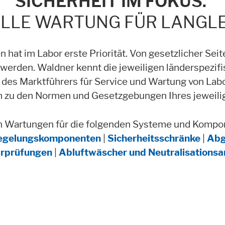
SICHERHEIT IM FOKUS.
LLE WARTUNG FÜR LANGLE
nktionen und sind für die einwandfreie Funktion der Website erforderl
n hat im Labor erste Priorität. Von gesetzlicher Se
erden. Waldner kennt die jeweiligen länderspezifis
des Marktführers für Service und Wartung von Labo
 zu den Normen und Gesetzgebungen Ihres jeweilig
n Wartungen für die folgenden Systeme und Kompo
egelungskomponenten
|
Sicherheitsschränke
|
Abg
alte auf der Website zur Verfügung stellen. Wie zum Beispiel YouTube, I
ärprüfungen
|
Abluftwäscher und Neutralisationsa