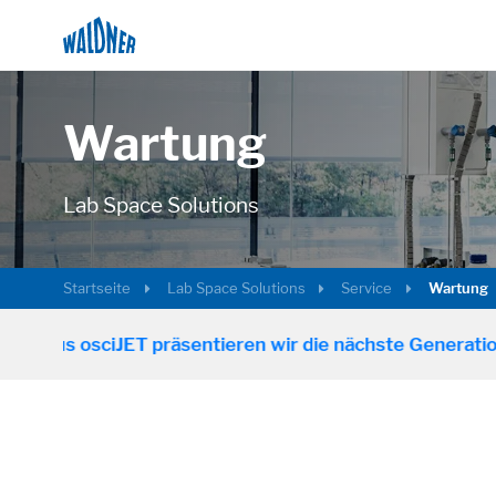
Wartung
Lab Space Solutions
Startseite
Lab Space Solutions
Service
Wartung
 osciJET präsentieren wir die nächste Generation der 