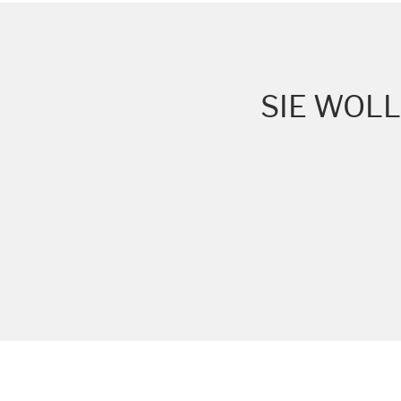
Marketing und Statist
Statistik Cookies erfassen Informationen
Cookie Informationen anzeigen
SIE WOL