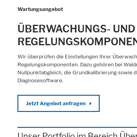
Wartungsangebot
ÜBERWACHUNGS- UND
REGELUNGSKOMPONE
Alle akzeptieren
Speichern
Able
Wir überprüfen die Einstellungen Ihrer Überwac
Impressum
Datenschutz
Regelungskomponenten. Dazu gehören bei Waldn
Nullpunktabgleich, die Grundkalibrierung sowie 
Diagnosesoftware.
Jetzt Angebot anfragen
Unser Portfolio im Bereich Ü