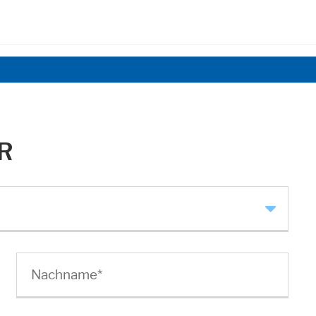
R
nktionen und sind für die einwandfreie Funktion der Website erforderl
Nachname
*