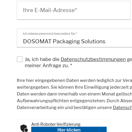
Ihre E-Mail-Adresse
*
Externe Inhalte
Ich interessiere mich besonders für:
*
Beinhaltet Ressourcen, welche externe Inh
DOSOMAT Packaging Solutions
Cookie Informationen anzeigen
Ja, ich habe die
Datenschutzbestimmungen
ge
meiner Anfrage zu.
*
Ihre hier eingegebenen Daten werden lediglich zur Vera
Marketing und Statist
weitergegeben. Sie können Ihre Einwilligung jederzeit 
Daten werden dann innerhalb von einem Monat gelöscht
Statistik Cookies erfassen Informationen
Aufbewahrungspflichten entgegenstehen. Durch Absend
Datenverarbeitung ein und bestätigen unsere
Datensch
Cookie Informationen anzeigen
Anti-Roboter-Verifizierung
Hier klicken