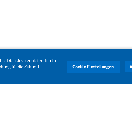
hre Dienste anzubieten. Ich bin
rkung für die Zukunft
Cookie Einstellungen
A
DOSOMAT Packaging Solutions
Process & Automation Solutions