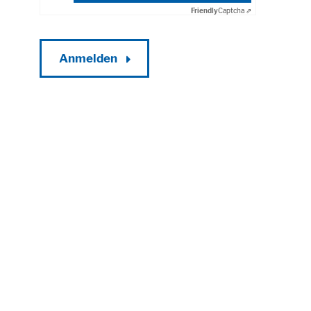
Friendly
Captcha ⇗
Anmelden
Alle akzeptieren
Speichern
Able
Impressum
Datenschutz