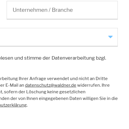
Unternehmen / Branche
alte auf der Website zur Verfügung stellen. Wie zum Beispiel YouTube, I
lesen und stimme der Datenverarbeitung bzgl.
rbeitung Ihrer Anfrage verwendet und nicht an Dritte
ik
per E-Mail an
datenschutz@waldner.de
widerrufen. Ihre
, sofern der Löschung keine gesetzlichen
 anonym. Diese Informationen helfen uns zu verstehen, wie unsere Besuc
en der von Ihnen eingegebenen Daten willigen Sie in die
utzerklärung
.