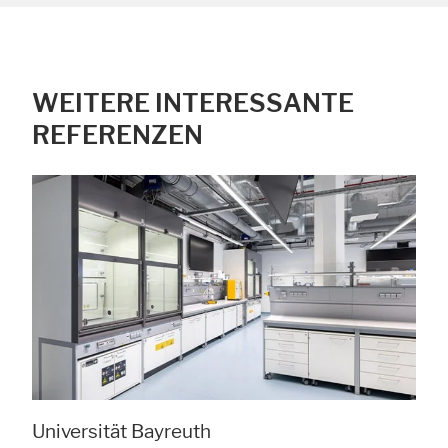
Alle akzeptieren
Speichern
Ablehnen
WEITERE INTERESSANTE
Impressum
Datenschutz
REFERENZEN
Universität Bayreuth