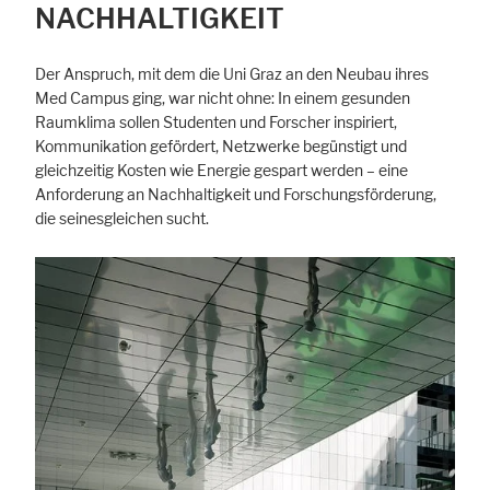
NACHHALTIGKEIT
Cookie Informationen anzeigen
Der Anspruch, mit dem die Uni Graz an den Neubau ihres
Med Campus ging, war nicht ohne: In einem gesunden
Raumklima sollen Studenten und Forscher inspiriert,
Marketing und Statistik
Kommunikation gefördert, Netzwerke begünstigt und
Statistik Cookies erfassen Informationen anonym. Diese Informationen
gleichzeitig Kosten wie Energie gespart werden – eine
helfen uns zu verstehen, wie unsere Besucher unsere Website nutzen.
Anforderung an Nachhaltigkeit und Forschungsförderung,
die seinesgleichen sucht.
Cookie Informationen anzeigen