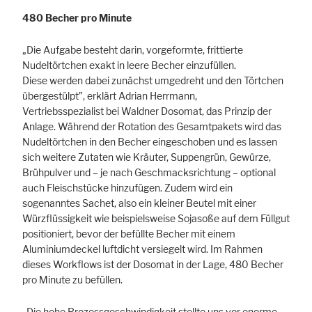
480 Becher pro Minute
„Die Aufgabe besteht darin, vorgeformte, frittierte
Nudeltörtchen exakt in leere Becher einzufüllen.
Diese werden dabei zunächst umgedreht und den Törtchen
übergestülpt”, erklärt Adrian Herrmann,
Vertriebsspezialist bei Waldner Dosomat, das Prinzip der
Anlage. Während der Rotation des Gesamtpakets wird das
Nudeltörtchen in den Becher eingeschoben und es lassen
sich weitere Zutaten wie Kräuter, Suppengrün, Gewürze,
Brühpulver und – je nach Geschmacksrichtung – optional
auch Fleischstücke hinzufügen. Zudem wird ein
sogenanntes Sachet, also ein kleiner Beutel mit einer
Würzflüssigkeit wie beispielsweise Sojasoße auf dem Füllgut
positioniert, bevor der befüllte Becher mit einem
Aluminiumdeckel luftdicht versiegelt wird. Im Rahmen
dieses Workflows ist der Dosomat in der Lage, 480 Becher
pro Minute zu befüllen.
„Die hohe Prozessgeschwindigkeit stellte uns vor enorme