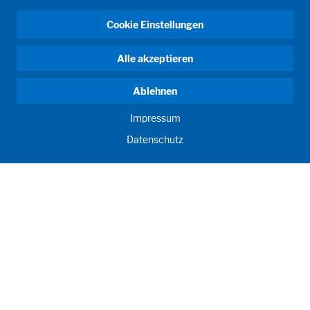
Cookie Einstellungen
Alle akzeptieren
Ablehnen
Impressum
Datenschutz
ANTRIEB MENSCH. SEIT 1908.
Menschliche Anforderungen treiben unser Handeln an. Für
und mit unseren Kunden entwickeln und produzieren wir
Abfüllanlagen, Prozessanlagen, Labore und Lernräume als
individuelle Lösungen. Innovativ und weltweit. Um