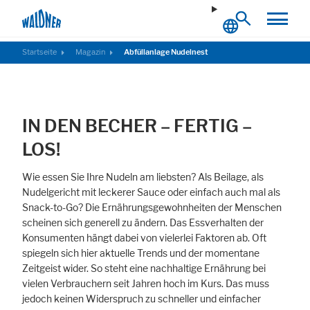
Startseite
Magazin
Abfüllanlage Nudelnest
IN DEN BECHER – FERTIG –
Notwendig
Diese Cookies ermöglichen grundlegende Funktionen und sind für die
LOS!
einwandfreie Funktion der Website erforderlich.
Wie essen Sie Ihre Nudeln am liebsten? Als Beilage, als
Cookie Informationen anzeigen
Nudelgericht mit leckerer Sauce oder einfach auch mal als
Snack-to-Go? Die Ernährungsgewohnheiten der Menschen
scheinen sich generell zu ändern. Das Essverhalten der
Konsumenten hängt dabei von vielerlei Faktoren ab. Oft
Externe Inhalte
spiegeln sich hier aktuelle Trends und der momentane
Zeitgeist wider. So steht eine nachhaltige Ernährung bei
Beinhaltet Ressourcen, welche externe Inhalte auf der Website zur
vielen Verbrauchern seit Jahren hoch im Kurs. Das muss
Verfügung stellen. Wie zum Beispiel YouTube, Instagram oder ähnliche
Anbieter.
jedoch keinen Widerspruch zu schneller und einfacher