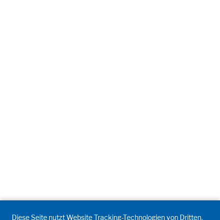
Alle akzeptieren
Speichern
Ablehnen
Impressum
Datenschutz
Diese Seite nutzt Website Tracking-Technologien von Dritten,