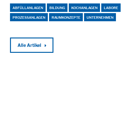
Cookie Informationen anzeigen
ABFÜLLANLAGEN
BILDUNG
KOCHANLAGEN
LABORE
PROZESSANLAGEN
RAUMKONZEPTE
UNTERNEHMEN
Marketing und Statistik
Alle Artikel
Statistik Cookies erfassen Informationen anonym. Diese Informationen
helfen uns zu verstehen, wie unsere Besucher unsere Website nutzen.
Cookie Informationen anzeigen