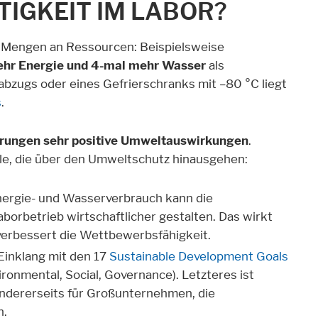
IGKEIT IM LABOR?
e Mengen an Ressourcen: Beispielsweise
hr Energie und 4-mal mehr Wasser
als
abzugs oder eines Gefrierschranks mit –80 °C liegt
s
.
erungen sehr positive Umweltauswirkungen
.
ile, die über den Umweltschutz hinausgehen:
nergie- und Wasserverbrauch kann die
borbetrieb wirtschaftlicher gestalten. Das wirkt
erbessert die Wettbewerbsfähigkeit.
 Einklang mit den 17
Sustainable Development Goals
onmental, Social, Governance). Letzteres ist
 andererseits für Großunternehmen, die
n.