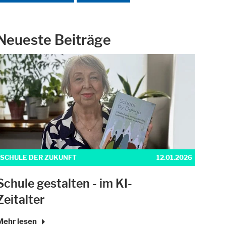
Neueste Beiträge
ich.
nstagram oder ähnliche Anbieter.
SCHULE DER ZUKUNFT
12.01.2026
Schule gestalten - im KI-
Zeitalter
Mehr lesen