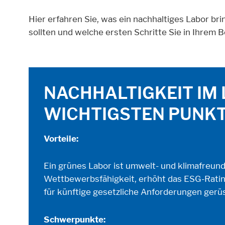
Notwendig
Hier erfahren Sie, was ein nachhaltiges Labor br
sollten und welche ersten Schritte Sie in Ihrem 
Diese Cookies ermöglichen grundlegende Fu
Cookie Informationen anzeigen
NACHHALTIGKEIT IM 
WICHTIGSTEN PUNK
Externe Inhalte
Vorteile:
Beinhaltet Ressourcen, welche externe Inh
Ein grünes Labor ist umwelt- und klimafreundl
Cookie Informationen anzeigen
Wettbewerbsfähigkeit, erhöht das ESG-Rating
für künftige gesetzliche Anforderungen gerüs
Schwerpunkte: