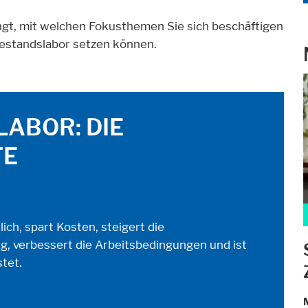
ingt, mit welchen Fokusthemen Sie sich beschäftigen
Bestandslabor setzen können.
nktionen und sind für die einwandfreie Funktion der Website erforderl
LABOR: DIE
TE
alte auf der Website zur Verfügung stellen. Wie zum Beispiel YouTube, I
ich, spart Kosten, steigert die
, verbessert die Arbeitsbedingungen und ist
tet.