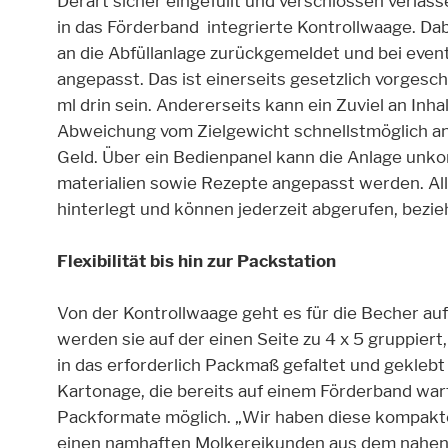
Derart sicher eingefüllt und verschlossen verlas
in das Förderband integrierte Kontrollwaage. Da
an die Abfüllanlage zurückgemeldet und bei even
angepasst. Das ist einerseits gesetzlich vorges
ml drin sein. Andererseits kann ein Zuviel an Inh
Abweichung vom Zielgewicht schnellstmöglich an
Geld. Über ein Bedienpanel kann die Anlage unko
materialien sowie Rezepte angepasst werden. All
hinterlegt und können jederzeit abgerufen, bez
Alle akzeptieren
Speichern
Able
Flexibilität bis hin zur Packstation
Impressum
Datenschutz
Von der Kontrollwaage geht es für die Becher au
werden sie auf der einen Seite zu 4 x 5 gruppier
in das erforderlich Packmaß gefaltet und geklebt 
Kartonage, die bereits auf einem Förderband warte
Packformate möglich. „Wir haben diese kompakte A
einen namhaften Molkereikunden aus dem nahen Os