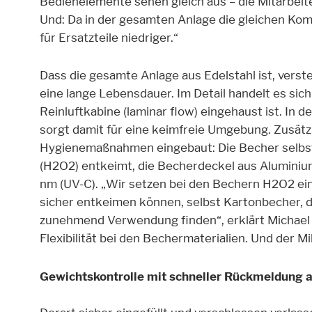
Bedienelemente sehen gleich aus – die Mitarbeite
Und: Da in der gesamten Anlage die gleichen Ko
für Ersatzteile niedriger.“
Dass die gesamte Anlage aus Edelstahl ist, verste
eine lange Lebensdauer. Im Detail handelt es sic
Reinluftkabine (laminar flow) eingehaust ist. In 
sorgt damit für eine keimfreie Umgebung. Zusätzl
Hygienemaßnahmen eingebaut: Die Becher selbst
(H2O2) entkeimt, die Becherdeckel aus Aluminiu
nm (UV-C). „Wir setzen bei den Bechern H2O2 ein
sicher entkeimen können, selbst Kartonbecher, 
zunehmend Verwendung finden“, erklärt Michael 
Flexibilität bei den Bechermaterialien. Und der M
Gewichtskontrolle mit schneller Rückmeldung a