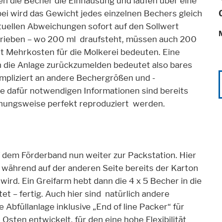
sen die Becher die Einhausung und laufen über eine
bei wird das Gewicht jedes einzelnen Bechers gleich
tuellen Abweichungen sofort auf den Sollwert
chrieben – wo 200 ml draufsteht, müssen auch 200
alt Mehrkosten für die Molkerei bedeuten. Eine
 die Anlage zurückzumelden bedeutet also bares
mpliziert an andere Bechergrößen und -
e dafür notwendigen Informationen sind bereits
iehungsweise perfekt reproduziert werden.
hnen
f dem Förderband nun weiter zur Packstation. Hier
t, während auf der anderen Seite bereits der Karton
wird. Ein Greifarm hebt dann die 4 x 5 Becher in die
t – fertig. Auch hier sind natürlich andere
bfüllanlage inklusive „End of line Packer“ für
ten entwickelt, für den eine hohe Flexibilität