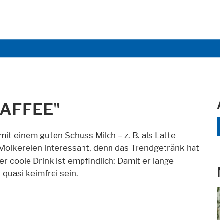
AFFEE"
mit einem guten Schuss Milch – z. B. als Latte
 Molkereien interessant, denn das Trendgetränk hat
r coole Drink ist empfindlich: Damit er lange
quasi keimfrei sein.
nktionen und sind für die einwandfreie Funktion der Website erforderl