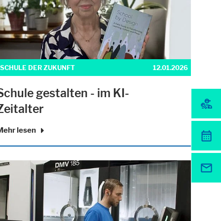
SCHULE DER ZUKUNFT
12.01.2026
Schule gestalten - im KI-
nstagram oder ähnliche Anbieter.
Zeitalter
Mehr lesen
her unsere Website nutzen.