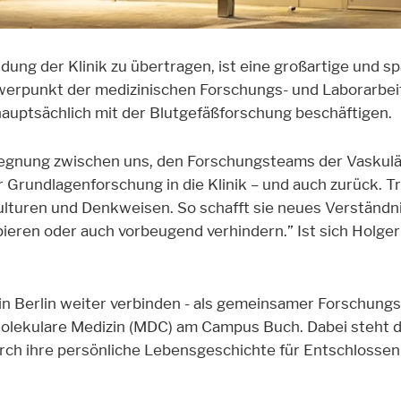
ng der Klinik zu übertragen, ist eine großartige und 
chwerpunkt der medizinischen Forschungs- und Laborarbe
hauptsächlich mit der Blutgefäßforschung beschäftigen.
egnung zwischen uns, den Forschungsteams der Vaskulä
r Grundlagenforschung in die Klinik – und auch zurück. 
ulturen und Denkweisen. So schafft sie neues Verständni
ieren oder auch vorbeugend verhindern.” Ist sich Holger
n Berlin weiter verbinden - als gemeinsamer Forschungssta
Molekulare Medizin (MDC) am Campus Buch. Dabei steht 
durch ihre persönliche Lebensgeschichte für Entschlosse