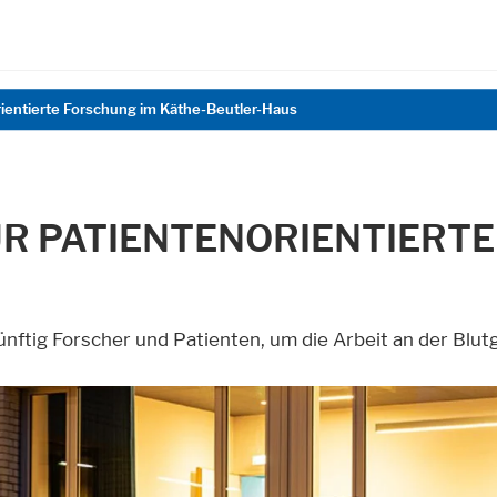
rientierte Forschung im Käthe-Beutler-Haus
FÜR PATIENTENORIENTIERT
ünftig Forscher und Patienten, um die Arbeit an der Blu
nktionen und sind für die einwandfreie Funktion der Website erforderl