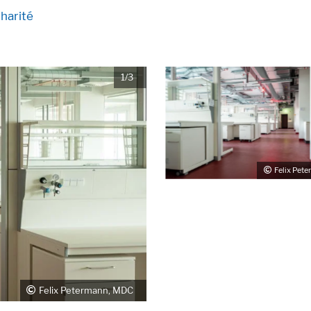
harité
1/3
Felix Pet
hnen
Felix Petermann, MDC