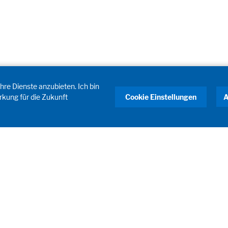
hre Dienste anzubieten. Ich bin
rkung für die Zukunft
Cookie Einstellungen
A
DOSOMAT Packaging Solutions
Process & Automation Solutions
Lab Space Solutions